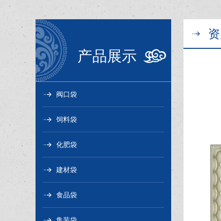
资
产品展示
阀口袋
饲料袋
化肥袋
建材袋
食品袋
集装袋