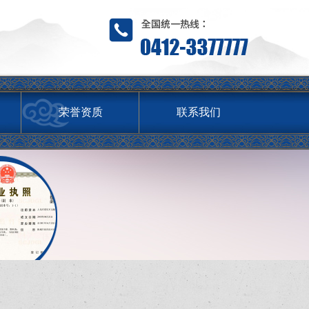
荣誉资质
联系我们