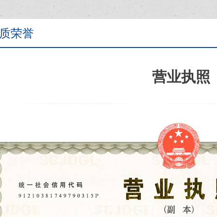
质荣誉
营业执照