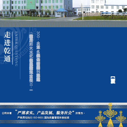
海城市乾通塑料编织有限公司是一家生产塑料编织袋的专业企业，
产品广泛用于种子、
面粉、
大米、
水泥、
化肥、
矿山等行业的包装，
是现代工业重要的包装之一。
公司位于环渤海经济区的辽宁省海城市经济技术开发区，
地理位置优越，
交通发达。
公司占地2
0
8
0
0
平方米，
拥有员工
3
0
0
余人，
专业技术人员3
0
多名，
年产各种编织袋两亿多个。
凭借先进的设备、
技术和睿智的管理经营，
公司产品已经遍及全国并成功出口到俄罗斯、
日韩、
新马泰等国家和地区，
公司也成为东北地区同行中规模较大的企业之一。
彩印车间
设备展示