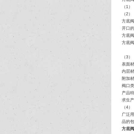
（1）
（2）
方底
开口
方底
方底
（3）
表面材
内层材
附加材
阀口
产品特
求生
（4）
广泛
品的
方底