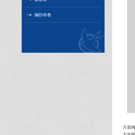
编织布卷
方底阀
方底