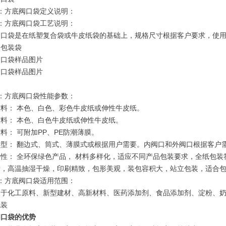
：方底阀口袋定义说明：
：方底阀口袋工艺说明：
阀口袋是在纸塑复合袋或牛皮纸袋的基础上，规格尺寸根据客户要求，使
的包装袋
阀口袋样品图片
阀口袋样品图片
：方底阀口袋性能参数：
料： 本色、白色、彩色牛皮纸或伸性牛皮纸。
料： 本色、白色牛皮纸或伸性牛皮纸。
料： 可附加PP、PE防潮薄膜。
类型： 翻边式、筒式、薄膜式或根据用户需要。内阀口和外阀口根据客户
性： 全环保绿色产品， 材料多样化，适应不同产品包装要求，全纸包
产，高温抽湿干燥，印刷精致，包形美观，装包容积大，站立包装，适合
：方底阀口袋适用范围：
用于化工原料、新型建材、高新材料、医药添加剂、食品添加剂、淀粉、
包装
阀口袋的优势