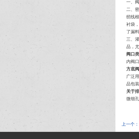
一、
二、
纫线
衬袋
了漏
三、
品，
阀口
内阀
方底
广泛
品包
关于
微细
上一个：