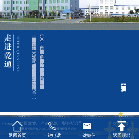
海城市乾通塑料编织有限公司是一家生产塑料编织袋的专业企业，
产品广泛用于种子、
面粉、
大米、
水泥、
化肥、
矿山等行业的包装，
是现代工业重要的包装之一。
公司位于环渤海经济区的辽宁省海城市经济技术开发区，
地理位置优越，
交通发达。
公司占地2
0
8
0
0
平方米，
拥有员工
3
0
0
余人，
专业技术人员3
0
多名，
年产各种编织袋两亿多个。
凭借先进的设备、
技术和睿智的管理经营，
公司产品已经遍及全国并成功出口到俄罗斯、
日韩、
新马泰等国家和地区，
公司也成为东北地区同行中规模较大的企业之一。
返回首页
一键电话
一键短信
返回顶部